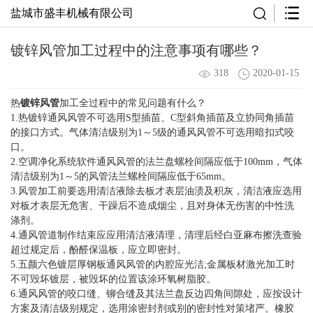
盐城市盛丰机械有限公司
镀锌风管加工过程中的注意事项有哪些？
318
2020-01-15
热
镀锌风管
加工全过程中的常见问题有什么？
1.热镀锌通风风管不可选用S型插苗、C型斜角插苗及立协同角插苗
的接口方式。气体清洁级别为1～5级的通风风管不可选用暗扣式咬
口。
2.空调净化系统软件通风风管的法兰盘螺栓间隔应低于100mm，气体
清洁级别为1～5的风管法兰螺栓间隔应低于65mm。
3.风管加工前要选用清洁液除去板才表层油渍及积灰，清洁液应选用
对板才表层无危害、干躁后不造成烟尘，且对身体无伤害的中性洗
涤剂。
4.通风管道制作结束应应用清洁液清理，清理后经白亚麻布擦洗查验
超过规定后，酚醛保温板，应立即密封。
5.五颜六色镀层厚钢板通风风管的内腔应光洁;金属板材激光加工时
不可毁坏镀层，被毁坏的位置该涂环氧树脂胶。
6.通风风管的咬口缝、铆合缝及其法兰盘反边四角间隙处，应按设计
方案及清洁级别规定，选用涂密封剂或别的密封性对策堵严。橡胶