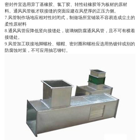
密封件宜选用异丁基橡胶、氯丁胶、转性硅橡胶等为板材的原材
料。通风风管板才联接缝的突面应建在风壁厚的正压力侧。
7.风管制作场地应相对性封闭式，制做场所宜铺装不容易造成尘土的
柔性原材料
8.通风风管应降低竖向接缝处，玻璃钢防腐通风风管，且不可有横着
接缝处。
9.风管加工联接地脚螺栓、螺帽、密封圈和螺栓应选用热镀锌或别的
防腐蚀对策，不可应用抽芯铆钉。